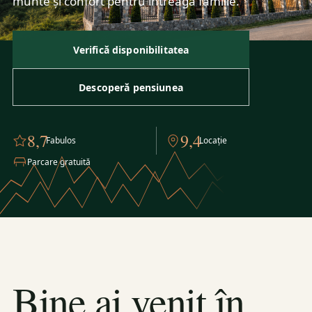
munte și confort pentru întreaga familie.
Verifică disponibilitatea
Descoperă pensiunea
8,7
9,4
Fabulos
Locație
Parcare gratuită
Bine ai venit în