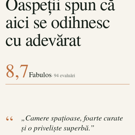
Oaspeții spun că
aici se odihnesc
cu adevărat
8,7
Fabulos
· 94 evaluări
„Camere spațioase, foarte curate
și o priveliște superbă.”