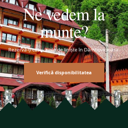
Ne vedem la
munte?
Rezervă-ți câteva zile de liniște în Dâmbovicioara.
Verifică disponibilitatea